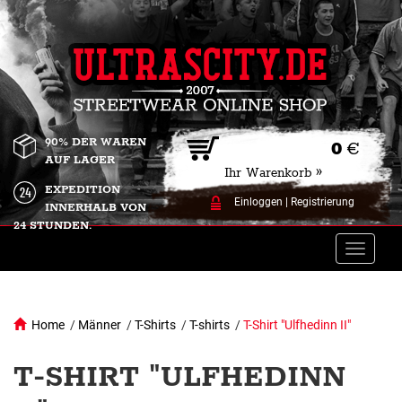
90% DER WAREN
0
€
AUF LAGER
Ihr Warenkorb »
EXPEDITION
Einloggen
|
Registrierung
INNERHALB VON
24 STUNDEN.
Toggle
naviga
Home
/
Männer
/
T-Shirts
/
T-shirts
/
T-Shirt "Ulfhedinn II"
T-SHIRT "ULFHEDINN