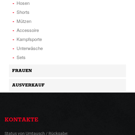
Hosen
Shorts
Mützen
Accessoire
Kampfsporte
Unterwäsche
Sets
FRAUEN
AUSVERKAUF
KONTAKTE
Status von Umtausch / Rückgabe: