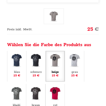
25
€
Preis inkl. MwSt.
Wählen Sie die Farbe des Produkts aus
blau
schwarz
beige
grau
25 €
25 €
25 €
25 €
khaki
braun
rot