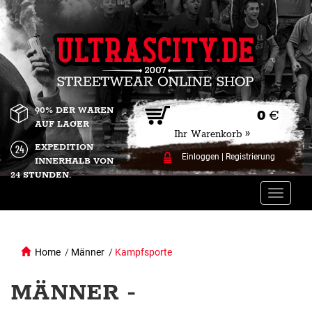
90% DER WAREN
0
€
AUF LAGER
Ihr Warenkorb »
EXPEDITION
Einloggen
|
Registrierung
INNERHALB VON
24 STUNDEN.
Toggle
naviga
Home
/
Männer
/
Kampfsporte
MÄNNER -