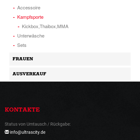
Accessoire
Kampfsporte
Kickbox,Thaibox,MMA
Unterwäsche
Sets
FRAUEN
AUSVERKAUF
KONTAKTE
Status von Umtausch / Rückgabe:
info@ultrascity.de