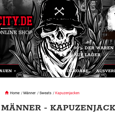
90% DER WAREN
AUF LAGER
AUEN
WARENRÜCKGABE
AUSVER
Home
/
Männer
/
Sweats
/
Kapuzenjacken
MÄNNER - KAPUZENJAC