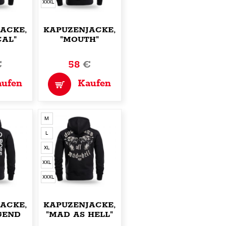
XXXL
ACKE,ZIP
KAPUZENJACKE,ZIP
CAL"
"MOUTH"
€
58
€
aufen
Kaufen
M
L
XL
XXL
XXXL
ACKE,ZIP
KAPUZENJACKE,ZIP
GEND
"MAD AS HELL"
"