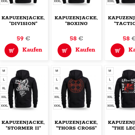
XXXL
XXXL
XXXL
KAPUZENJACKE,ZIP
KAPUZENJACKE,ZIP
KAPUZENJ
"DIVISION"
"BOXING
"TACTI
ARENA"
59
€
58
€
58
Kaufen
Kaufen
K
M
M
M
L
L
L
XL
XL
XL
XXL
XXL
XXL
XXXL
XXXL
XXXL
KAPUZENJACKE,ZIP
KAPUZENJACKE,ZIP
KAPUZENJ
"STORMER II"
"THORS CROSS"
"THE LE
BOSS