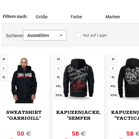
Filtern nach:
Größe
Farbe
Marken
Auswählen
Nur auf Lager
Sortieren
M
M
M
L
L
L
XL
XL
XL
XXL
XXL
XXXL
XXXL
SWEATSHIRT
KAPUZENJACKE,ZIP
KAPUZENJ
"GARRIGILL"
"SEMPER
"TACTICA
PARATUS"
50
€
58
€
58