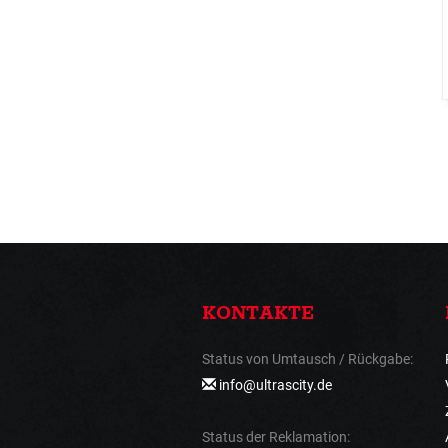
KONTAKTE
Status von Umtausch / Rückgabe:
info@ultrascity.de
Status der Reklamation: