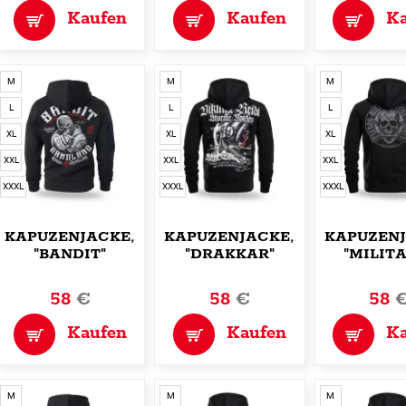
Kaufen
Kaufen
K
M
M
M
L
L
L
XL
XL
XL
XXL
XXL
XXL
XXXL
XXXL
XXXL
KAPUZENJACKE,ZIP
KAPUZENJACKE,ZIP
KAPUZENJ
"BANDIT"
"DRAKKAR"
"MILIT
ZONE
58
€
58
€
58
Kaufen
Kaufen
K
M
M
M