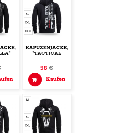
L
XL
XXL
XXXL
ACKE,ZIP
KAPUZENJACKE,ZIP
LLA"
"TACTICAL
DEFENSE"
€
58
€
aufen
Kaufen
M
L
XL
XXL