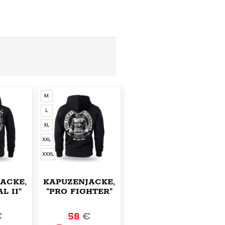
M
L
XL
XXL
XXXL
ACKE,ZIP
KAPUZENJACKE,ZIP
L II"
"PRO FIGHTER"
€
58
€