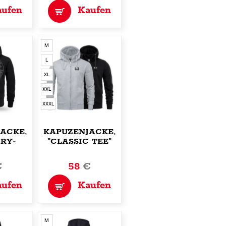
aufen
Kaufen
M
L
XL
XXL
XXXL
ACKE,ZIP
KAPUZENJACKE,ZIP
ARY-
"CLASSIC TEE"
"
€
58
€
aufen
Kaufen
M