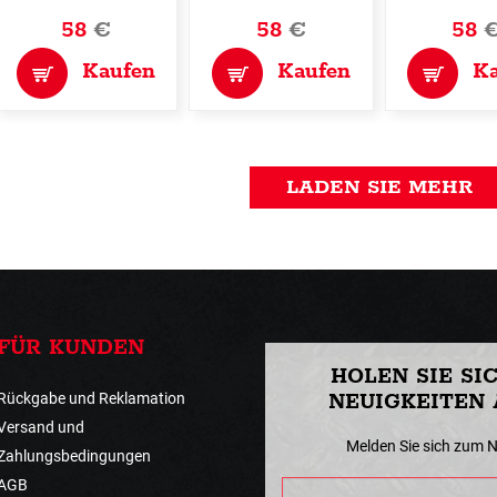
58
€
58
€
58
Kaufen
Kaufen
K
LADEN SIE MEHR
FÜR KUNDEN
HOLEN SIE SI
Rückgabe und Reklamation
NEUIGKEITEN 
Versand und
Melden Sie sich zum 
Zahlungsbedingungen
AGB