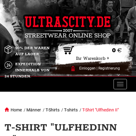
90% DER WAREN
0
€
AUF LAGER
Ihr Warenkorb »
EXPEDITION
Einloggen
|
Registrierung
INNERHALB VON
24 STUNDEN.
Toggle
naviga
Home
/
Männer
/
T-Shirts
/
T-shirts
/
T-Shirt "Ulfhedinn II"
T-SHIRT "ULFHEDINN