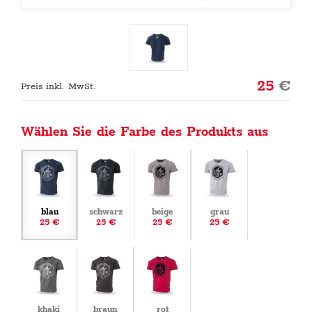
25
€
Preis inkl. MwSt.
Wählen Sie die Farbe des Produkts aus
blau
schwarz
beige
grau
25 €
25 €
25 €
25 €
khaki
braun
rot