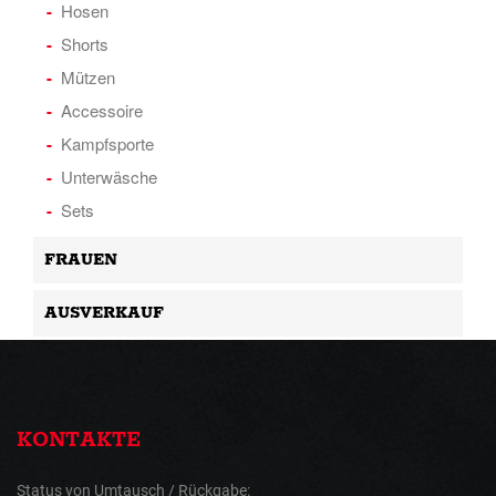
Hosen
Shorts
Mützen
Accessoire
Kampfsporte
Unterwäsche
Sets
FRAUEN
AUSVERKAUF
KONTAKTE
Status von Umtausch / Rückgabe: