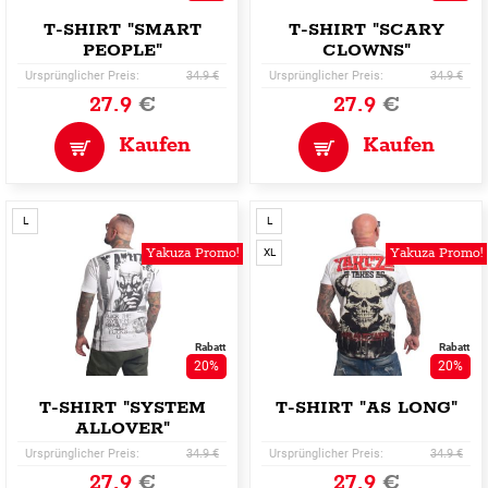
T-SHIRT "SMART
T-SHIRT "SCARY
PEOPLE"
CLOWNS"
Ursprünglicher Preis:
34.9 €
Ursprünglicher Preis:
34.9 €
27.9
€
27.9
€
Kaufen
Kaufen
L
L
Yakuza Promo!
Yakuza Promo!
XL
Rabatt
Rabatt
20%
20%
T-SHIRT "SYSTEM
T-SHIRT "AS LONG"
ALLOVER"
Ursprünglicher Preis:
34.9 €
Ursprünglicher Preis:
34.9 €
27.9
€
27.9
€