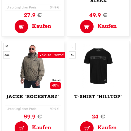
"BLEAK"
Ursprünglicher Preis:
34.9 €
27.9
€
49.9
€
Kaufen
Kaufen
M
L
Yakuza Promo!
XXL
XL
Rabatt
40%
JACKE "ROCKSTARZ"
T-SHIRT "HILLTOP"
Ursprünglicher Preis:
99.9 €
59.9
€
24
€
Kaufen
Kaufen