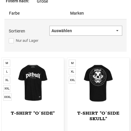
Filtern nach:
Größe
Farbe
Marken
Auswählen
Sortieren
Nur auf Lager
M
M
L
XL
XL
XXL
XXL
XXXL
T-SHIRT "O´SIDE"
T-SHIRT "O´SIDE
SKULL"