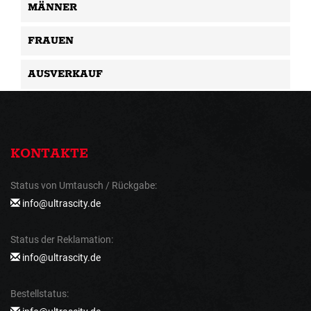
MÄNNER
FRAUEN
AUSVERKAUF
KONTAKTE
Status von Umtausch / Rückgabe:
info@ultrascity.de
Status der Reklamation:
info@ultrascity.de
Bestellstatus: