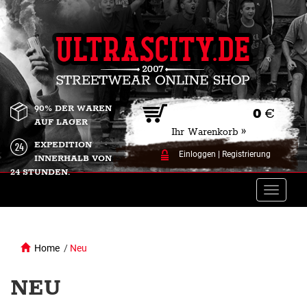
90% DER WAREN
0
€
AUF LAGER
Ihr Warenkorb »
EXPEDITION
Einloggen
|
Registrierung
INNERHALB VON
24 STUNDEN.
Toggle
naviga
Home
/
Neu
NEU