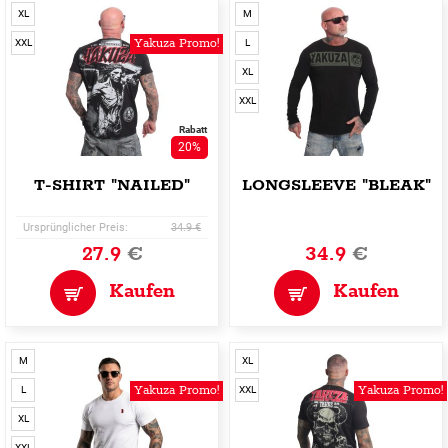
XL
M
Yakuza Promo!
XXL
L
XL
XXL
Rabatt
20%
T-SHIRT "NAILED"
LONGSLEEVE "BLEAK"
Ursprünglicher Preis:
34.9 €
27.9
€
34.9
€
Kaufen
Kaufen
M
XL
Yakuza Promo!
Yakuza Promo!
L
XXL
XL
XXL