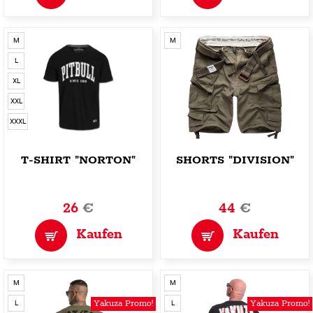
M
M
L
XL
XXL
XXXL
T-SHIRT "NORTON"
SHORTS "DIVISION"
26
€
44
€
Kaufen
Kaufen
M
M
Yakuza Promo!
Yakuza Promo!
L
L