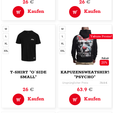
26
€
26
€
Kaufen
Kaufen
M
M
Yakuza Promo!
L
L
XL
XL
XXL
XXL
Rabatt
20%
T-SHIRT "O´SIDE
KAPUZENSWEATSHIRT
SMALL"
"PSYCHO"
Ursprünglicher Preis:
79.9 €
26
€
63.9
€
Kaufen
Kaufen