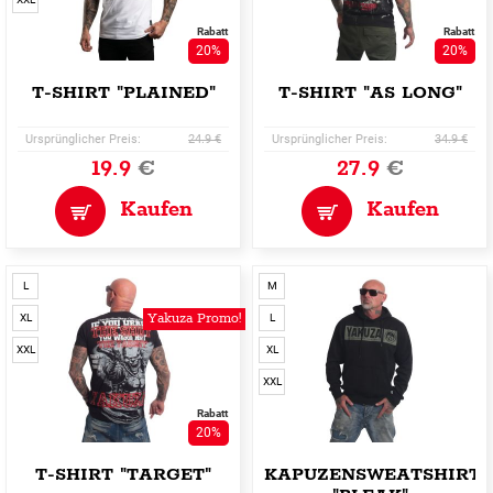
Rabatt
Rabatt
20%
20%
T-SHIRT "PLAINED"
T-SHIRT "AS LONG"
Ursprünglicher Preis:
24.9 €
Ursprünglicher Preis:
34.9 €
19.9
€
27.9
€
Kaufen
Kaufen
L
M
Yakuza Promo!
XL
L
XXL
XL
XXL
Rabatt
20%
T-SHIRT "TARGET"
KAPUZENSWEATSHIRT