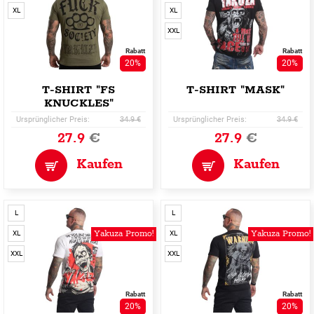
XL
XL
XXL
Rabatt
Rabatt
20%
20%
T-SHIRT "FS
T-SHIRT "MASK"
KNUCKLES"
Ursprünglicher Preis:
34.9 €
Ursprünglicher Preis:
34.9 €
27.9
€
27.9
€
Kaufen
Kaufen
L
L
Yakuza Promo!
Yakuza Promo!
XL
XL
XXL
XXL
Rabatt
Rabatt
20%
20%