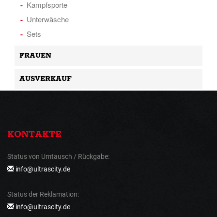
Kampfsporte
Unterwäsche
Sets
FRAUEN
AUSVERKAUF
KONTAKTE
Status von Umtausch / Rückgabe:
info@ultrascity.de
Status der Reklamation:
info@ultrascity.de