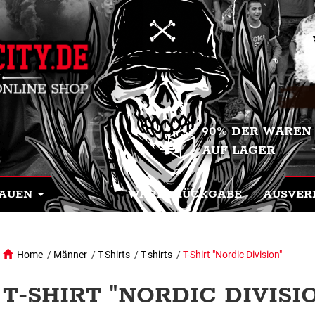
90% DER WAREN
AUF LAGER
AUEN
WARENRÜCKGABE
AUSVER
Home
/
Männer
/
T-Shirts
/
T-shirts
/
T-Shirt "Nordic Division"
T-SHIRT "NORDIC DIVISI