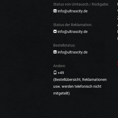
Status von Umtausch / Rückgabe:
info@ultrascity.de
Status der Reklamation:
info@ultrascity.de
Bestellstatus:
info@ultrascity.de
Andere:
+49
(Bestellübersicht, Reklamationen
usw. werden telefonisch nicht
mitgeteilt)