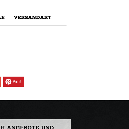
E
VERSANDART
Pin it
CH ANGEBOTE UND