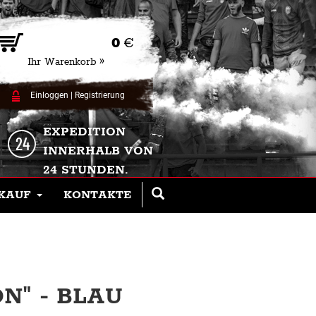
0
€
Ihr Warenkorb »
Einloggen
|
Registrierung
EXPEDITION
INNERHALB VON
24 STUNDEN.
KAUF
KONTAKTE
ON" - BLAU