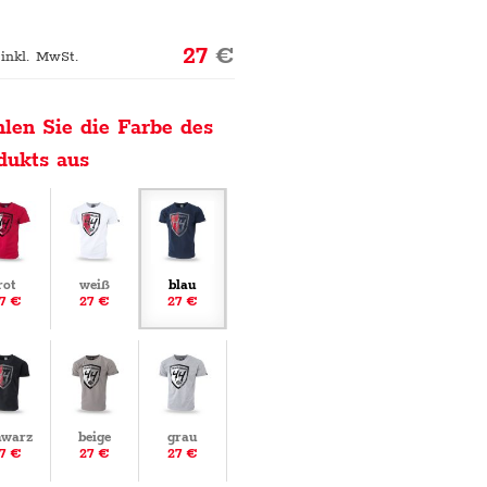
27
€
 inkl. MwSt.
len Sie die Farbe des
dukts aus
rot
weiß
blau
7 €
27 €
27 €
hwarz
beige
grau
7 €
27 €
27 €