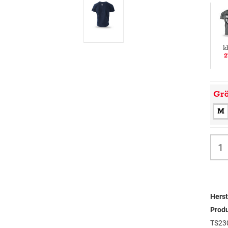
k
2
Gr
M
Herst
Prod
TS23