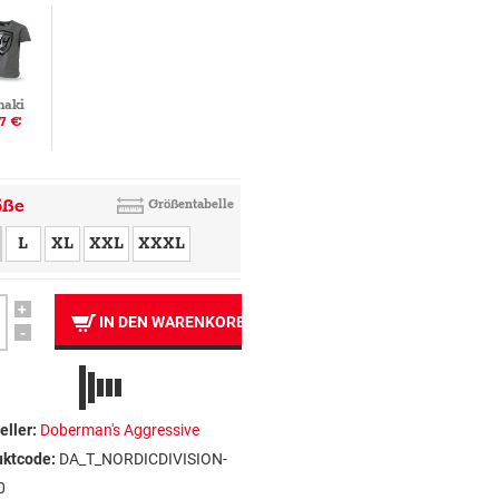
haki
7 €
öße
Größentabelle
L
XL
XXL
XXXL
+
IN DEN WARENKORB
-
eller:
Doberman's Aggressive
uktcode:
DA_T_NORDICDIVISION-
0