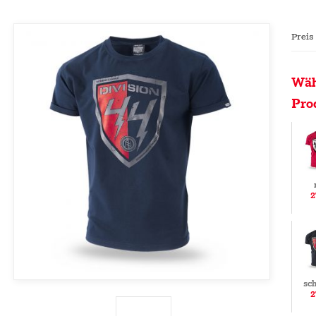
Preis
Wäh
Pro
2
sc
2