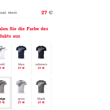
27
€
 inkl. MwSt.
len Sie die Farbe des
dukts aus
eiß
blau
schwarz
7 €
27 €
27 €
eige
grau
khaki
7 €
27 €
27 €