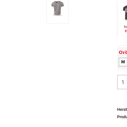
b
2
Gr
M
Herst
Prod