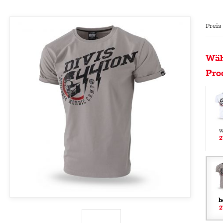
Preis
Wäh
Pro
w
2
b
2