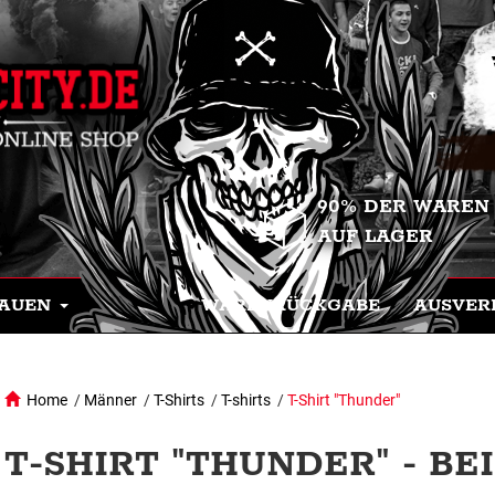
90% DER WAREN
AUF LAGER
AUEN
WARENRÜCKGABE
AUSVER
Home
/
Männer
/
T-Shirts
/
T-shirts
/
T-Shirt "Thunder"
T-SHIRT "THUNDER" - BE