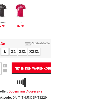
raun
rot
7 €
27 €
öße
Größentabelle
L
XL
XXL
XXXL
+
IN DEN WARENKORB
-
eller:
Doberman's Aggressive
uktcode:
DA_T_THUNDER-TS229