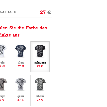
27
€
 inkl. MwSt.
len Sie die Farbe des
dukts aus
eiß
blau
schwarz
7 €
27 €
27 €
eige
grau
khaki
7 €
27 €
27 €