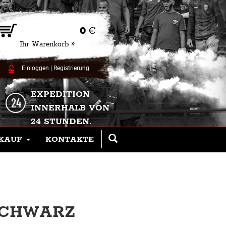
0
€
Ihr Warenkorb »
Einloggen
|
Registrierung
EXPEDITION
INNERHALB VON
24 STUNDEN.
KAUF
KONTAKTE
 SCHWARZ