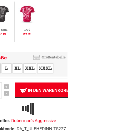
raun
rot
7 €
27 €
öße
Größentabelle
L
XL
XXL
XXXL
+
IN DEN WARENKORB
-
eller:
Doberman's Aggressive
uktcode:
DA_T_ULFHEDINN-TS227