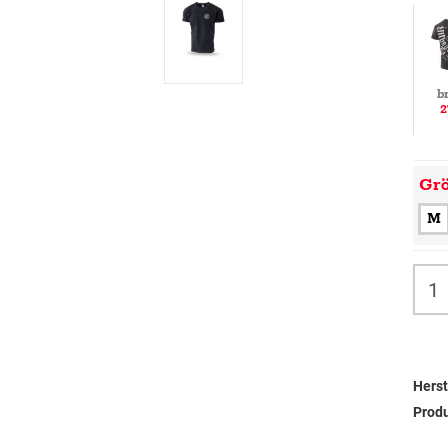
b
2
Gr
M
Herst
Prod