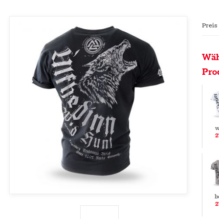
Preis
Wäh
Pro
w
2
b
2