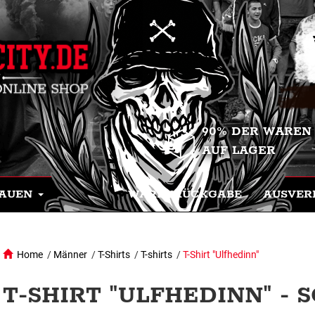
90% DER WAREN
AUF LAGER
AUEN
WARENRÜCKGABE
AUSVER
Home
/
Männer
/
T-Shirts
/
T-shirts
/
T-Shirt "Ulfhedinn"
T-SHIRT "ULFHEDINN" -