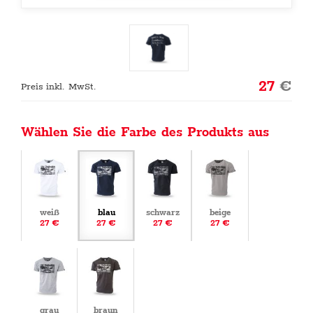
27
€
Preis inkl. MwSt.
Wählen Sie die Farbe des Produkts aus
weiß
blau
schwarz
beige
27 €
27 €
27 €
27 €
grau
braun