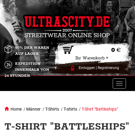
90% DER WAREN
0
€
AUF LAGER
Ihr Warenkorb »
EXPEDITION
Einloggen
|
Registrierung
INNERHALB VON
24 STUNDEN.
Toggle
naviga
Home
/
Männer
/
T-Shirts
/
T-shirts
/
T-Shirt "Battleships"
T-SHIRT "BATTLESHIPS"