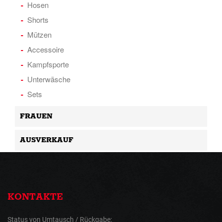
Hosen
Shorts
Mützen
Accessoire
Kampfsporte
Unterwäsche
Sets
FRAUEN
AUSVERKAUF
KONTAKTE
Status von Umtausch / Rückgabe: