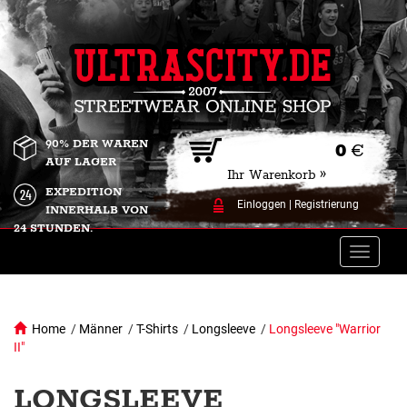
90% DER WAREN
0
€
AUF LAGER
Ihr Warenkorb »
EXPEDITION
Einloggen
|
Registrierung
INNERHALB VON
24 STUNDEN.
Toggle
naviga
Home
/
Männer
/
T-Shirts
/
Longsleeve
/
Longsleeve "Warrior
II"
LONGSLEEVE