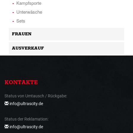
Kampfsporte
Unterwäsche
Sets
FRAUEN
AUSVERKAUF
KONTAKTE
Status von Umtausch / Rückgabe:
info@ultrascity.de
Status der Reklamation:
info@ultrascity.de