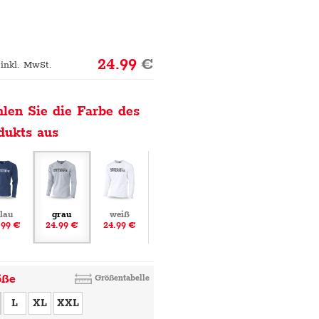
24.99
€
 inkl. MwSt.
len Sie die Farbe des
dukts aus
lau
grau
weiß
.99 €
24.99 €
24.99 €
öße
Größentabelle
L
XL
XXL