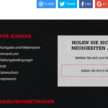
E-mail
Tweet
Like
+1
FÜR KUNDEN
HOLEN SIE SI
Rückgabe und Reklamation
NEUIGKEITEN 
Versand und
Melden Sie sich zum 
Zahlungsbedingungen
AGB
Datenschutz
Impressum
ZAHLUNGSMETHODEN