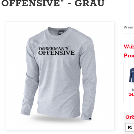
OFFENSIVE" - GRAU
Preis
Wäh
Pro
b
24
Gr
M