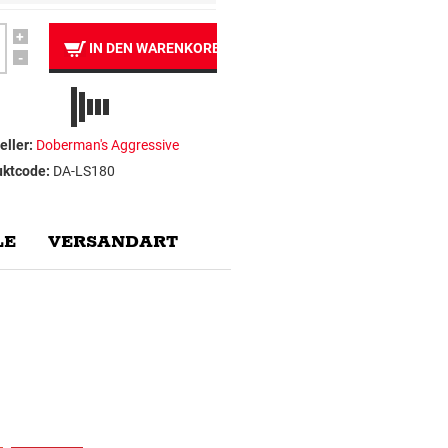
+
IN DEN WARENKORB
-
eller:
Doberman's Aggressive
uktcode:
DA-LS180
E
VERSANDART