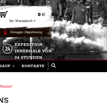
0
€
Ihr Warenkorb »
Einloggen
|
Registrierung
EXPEDITION
INNERHALB VON
24 STUNDEN.
KAUF
KONTAKTE
fensive"
NS