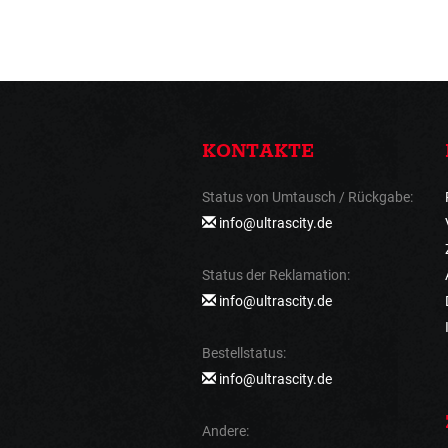
KONTAKTE
Status von Umtausch / Rückgabe:
info@ultrascity.de
Status der Reklamation:
info@ultrascity.de
Bestellstatus:
info@ultrascity.de
Andere: