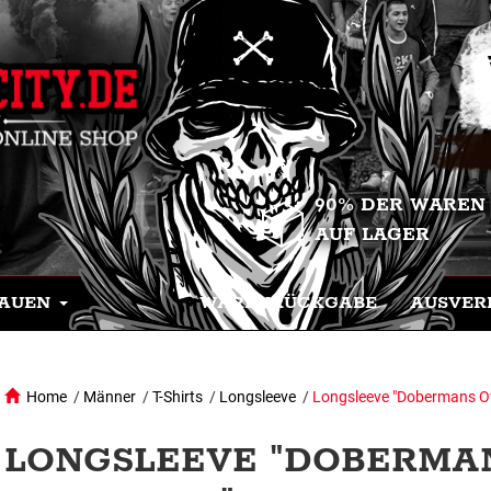
90% DER WAREN
AUF LAGER
AUEN
WARENRÜCKGABE
AUSVER
Home
/
Männer
/
T-Shirts
/
Longsleeve
/
Longsleeve "Dobermans Of
LONGSLEEVE "DOBERMA