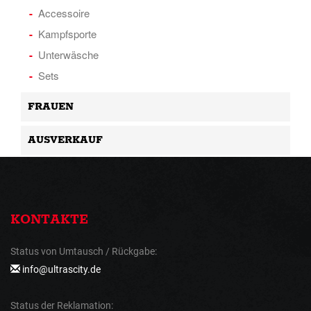
Accessoire
Kampfsporte
Unterwäsche
Sets
FRAUEN
AUSVERKAUF
KONTAKTE
Status von Umtausch / Rückgabe:
info@ultrascity.de
Status der Reklamation: