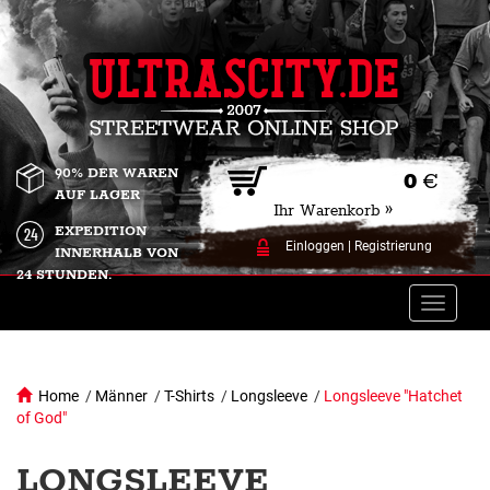
90% DER WAREN
0
€
AUF LAGER
Ihr Warenkorb »
EXPEDITION
Einloggen
|
Registrierung
INNERHALB VON
24 STUNDEN.
Toggle
naviga
Home
/
Männer
/
T-Shirts
/
Longsleeve
/
Longsleeve "Hatchet
of God"
LONGSLEEVE