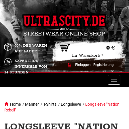
90% DER WAREN
0
€
AUF LAGER
Ihr Warenkorb »
EXPEDITION
Einloggen
|
Registrierung
INNERHALB VON
24 STUNDEN.
Toggle
naviga
Home
/
Männer
/
T-Shirts
/
Longsleeve
/
Longsleeve "Nation
Rebell"
LONGSLEEVE "NATION