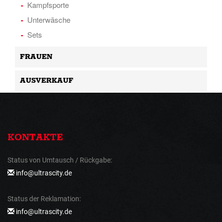
Kampfsporte
Unterwäsche
Sets
FRAUEN
AUSVERKAUF
KONTAKTE
Status von Umtausch / Rückgabe:
info@ultrascity.de
Status der Reklamation:
info@ultrascity.de