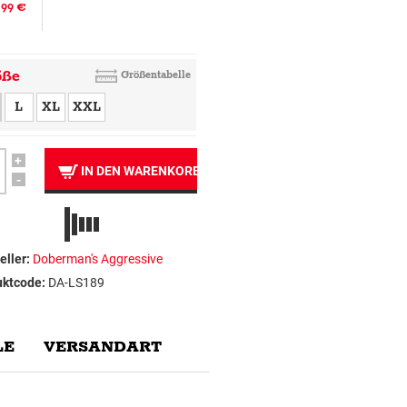
.99 €
öße
Größentabelle
L
XL
XXL
+
IN DEN WARENKORB
-
eller:
Doberman's Aggressive
uktcode:
DA-LS189
E
VERSANDART