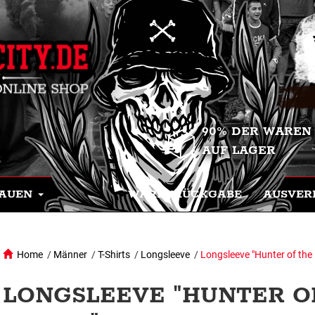
90% DER WAREN
AUF LAGER
AUEN
WARENRÜCKGABE
AUSVER
Home
/
Männer
/
T-Shirts
/
Longsleeve
/
Longsleeve "Hunter of the
LONGSLEEVE "HUNTER O