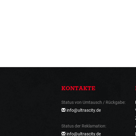
KONTAKTE
Status von Umtausch / Rückgabe:
info@ultrascity.de
Status der Reklamation:
info@ultrascity.de