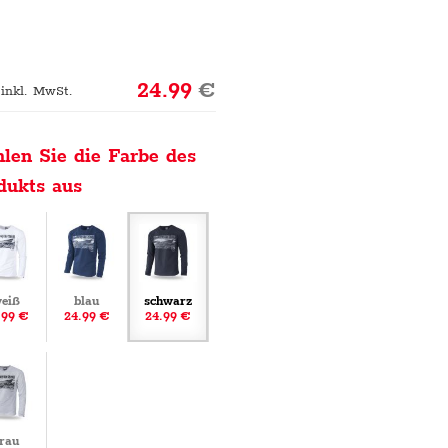
24.99
€
 inkl. MwSt.
len Sie die Farbe des
dukts aus
eiß
blau
schwarz
.99 €
24.99 €
24.99 €
rau