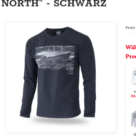
NORTH" - SCHWARZ
Preis
Wäh
Pro
w
24
g