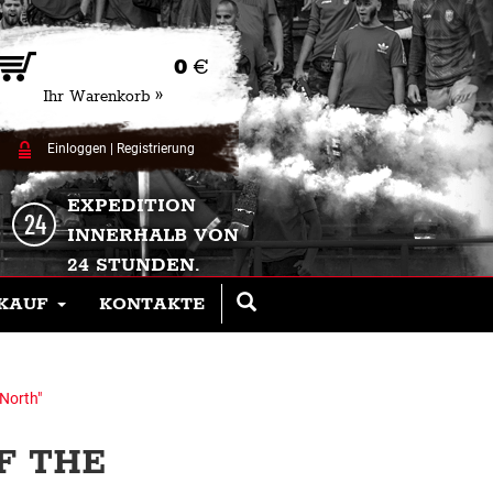
0
€
Ihr Warenkorb »
Einloggen
|
Registrierung
EXPEDITION
INNERHALB VON
24 STUNDEN.
KAUF
KONTAKTE
 North"
F THE