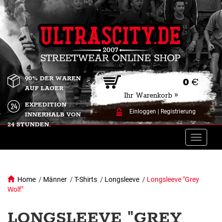
90% DER WAREN
0
€
AUF LAGER
Ihr Warenkorb »
EXPEDITION
Einloggen
|
Registrierung
INNERHALB VON
24 STUNDEN.
Toggle
naviga
Home
/
Männer
/
T-Shirts
/
Longsleeve
/
Longsleeve "Grey
Wolf"
LONGSLEEVE "GREY