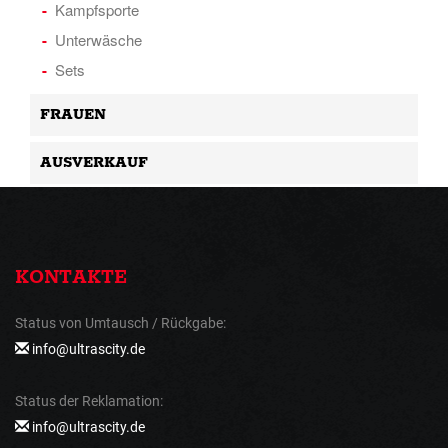
Kampfsporte
Unterwäsche
Sets
FRAUEN
AUSVERKAUF
KONTAKTE
Status von Umtausch / Rückgabe:
info@ultrascity.de
Status der Reklamation:
info@ultrascity.de