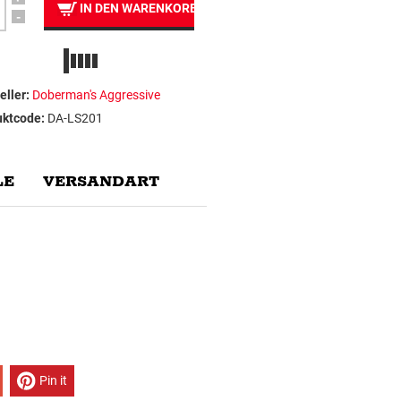
IN DEN WARENKORB
-
eller:
Doberman's Aggressive
uktcode:
DA-LS201
E
VERSANDART
Pin it