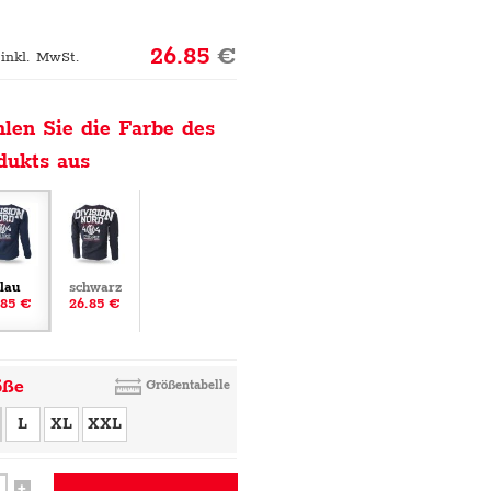
26.85
€
 inkl. MwSt.
len Sie die Farbe des
dukts aus
lau
schwarz
.85 €
26.85 €
öße
Größentabelle
L
XL
XXL
+