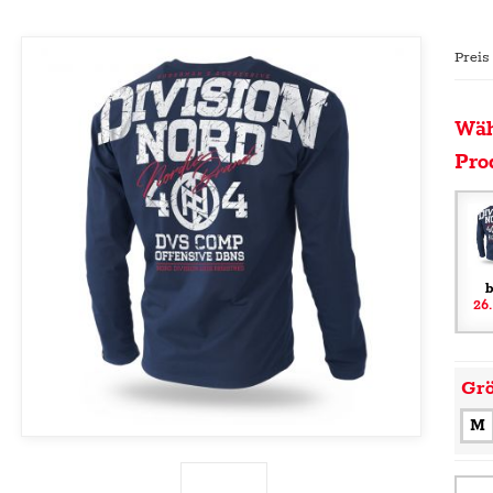
Preis
Wäh
Pro
b
26
Gr
M