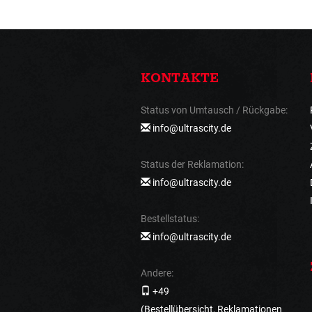
KONTAKTE
Status von Umtausch / Rückgabe:
info@ultrascity.de
Status der Reklamation:
info@ultrascity.de
Bestellstatus:
info@ultrascity.de
Andere:
+49
(Bestellübersicht, Reklamationen