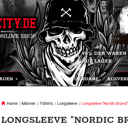
90% DER WAREN
AUF LAGER
AUEN
WARENRÜCKGABE
AUSVER
Home
/
Männer
/
T-Shirts
/
Longsleeve
/
Longsleeve "Nordic Brand"
LONGSLEEVE "NORDIC BR