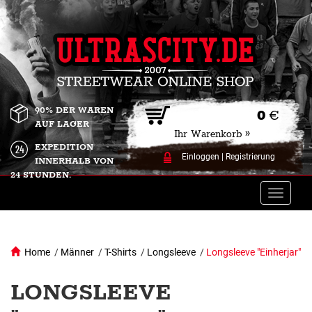
90% DER WAREN
0
€
AUF LAGER
Ihr Warenkorb »
EXPEDITION
Einloggen
|
Registrierung
INNERHALB VON
24 STUNDEN.
Toggle
naviga
Home
/
Männer
/
T-Shirts
/
Longsleeve
/
Longsleeve "Einherjar"
LONGSLEEVE