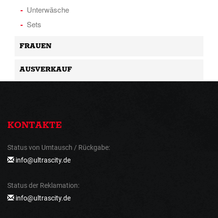
Unterwäsche
Sets
FRAUEN
AUSVERKAUF
KONTAKTE
Status von Umtausch / Rückgabe:
info@ultrascity.de
Status der Reklamation:
info@ultrascity.de