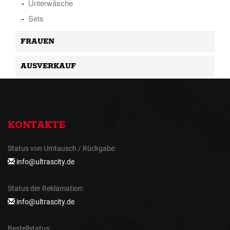
Unterwäsche
Sets
FRAUEN
AUSVERKAUF
KONTAKTE
Status von Umtausch / Rückgabe:
info@ultrascity.de
Status der Reklamation:
info@ultrascity.de
Bestellstatus: