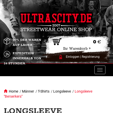
90% DER WAREN
0
€
AUF LAGER
Ihr Warenkorb »
EXPEDITION
Einloggen
|
Registrierung
INNERHALB VON
24 STUNDEN.
Toggle
naviga
Home
/
Männer
/
T-Shirts
/
Longsleeve
/
Longsleeve
"Berserkers"
LONGSLEEVE