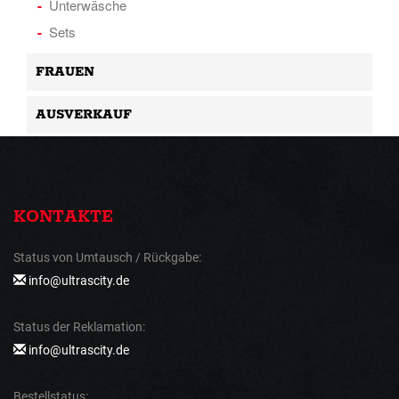
Unterwäsche
Sets
FRAUEN
AUSVERKAUF
KONTAKTE
Status von Umtausch / Rückgabe:
info@ultrascity.de
Status der Reklamation:
info@ultrascity.de
Bestellstatus: