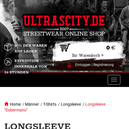
90% DER WAREN
0
€
AUF LAGER
Ihr Warenkorb »
EXPEDITION
Einloggen
|
Registrierung
INNERHALB VON
24 STUNDEN.
Toggle
naviga
Home
/
Männer
/
T-Shirts
/
Longsleeve
/
Longsleeve
"Dobermans"
LONGSLEEVE