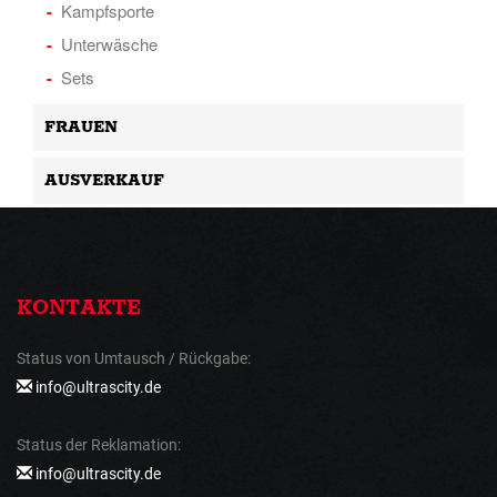
Kampfsporte
Unterwäsche
Sets
FRAUEN
AUSVERKAUF
KONTAKTE
Status von Umtausch / Rückgabe:
info@ultrascity.de
Status der Reklamation:
info@ultrascity.de