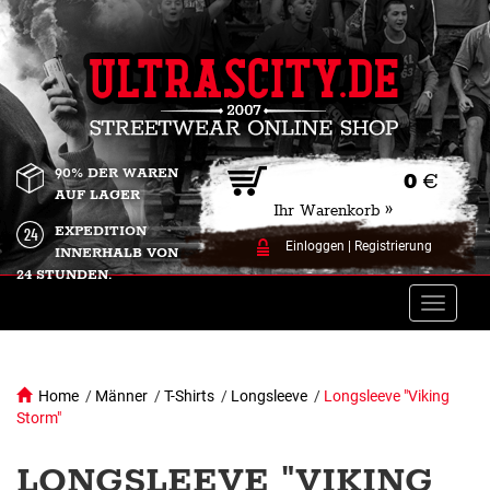
90% DER WAREN
0
€
AUF LAGER
Ihr Warenkorb »
EXPEDITION
Einloggen
|
Registrierung
INNERHALB VON
24 STUNDEN.
Toggle
naviga
Home
/
Männer
/
T-Shirts
/
Longsleeve
/
Longsleeve "Viking
Storm"
LONGSLEEVE "VIKING