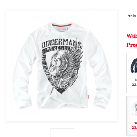
Preis
Wäh
Pro
b
23
w
23