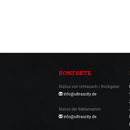
KONTAKTE
Status von Umtausch / Rückgabe:
info@ultrascity.de
Status der Reklamation:
info@ultrascity.de