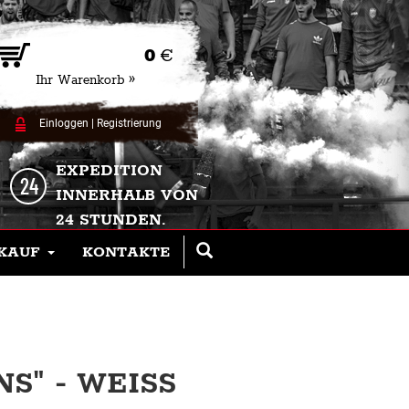
0
€
Ihr Warenkorb »
Einloggen
|
Registrierung
EXPEDITION
INNERHALB VON
24 STUNDEN.
KAUF
KONTAKTE
" - WEISS