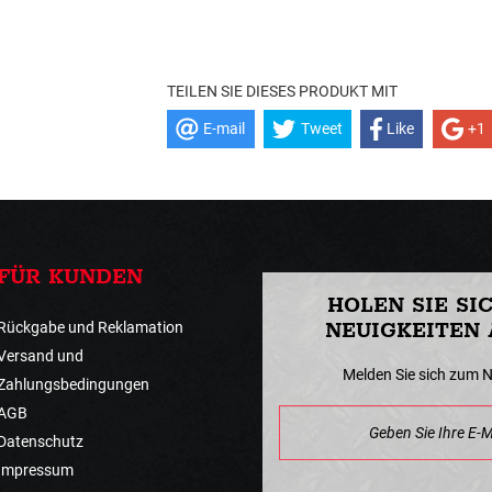
TEILEN SIE DIESES PRODUKT MIT
E-mail
Tweet
Like
+1
FÜR KUNDEN
HOLEN SIE SI
Rückgabe und Reklamation
NEUIGKEITEN 
Versand und
Melden Sie sich zum 
Zahlungsbedingungen
AGB
Datenschutz
Impressum