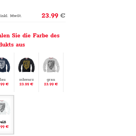
23.99
€
 inkl. MwSt.
len Sie die Farbe des
dukts aus
lau
schwarz
grau
.99 €
23.99 €
23.99 €
eiß
.99 €