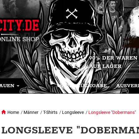
90% DER WAREN
AUF LAGER
AUEN
WARENRÜCKGABE
AUSVER
Home
/
Männer
/
T-Shirts
/
Longsleeve
/
Longsleeve "Dobermans"
LONGSLEEVE "DOBERMANS