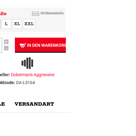
öße
Größentabelle
L
XL
XXL
+
IN DEN WARENKORB
-
eller:
Doberman's Aggressive
uktcode:
DA-LS164
E
VERSANDART