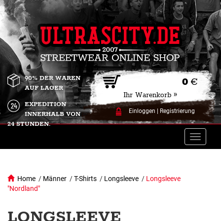
90% DER WAREN
0
€
AUF LAGER
Ihr Warenkorb »
EXPEDITION
Einloggen
|
Registrierung
INNERHALB VON
24 STUNDEN.
Toggle
naviga
Home
/
Männer
/
T-Shirts
/
Longsleeve
/
Longsleeve
"Nordland"
LONGSLEEVE