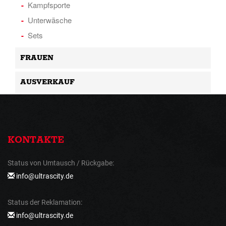
Kampfsporte
Unterwäsche
Sets
FRAUEN
AUSVERKAUF
KONTAKTE
Status von Umtausch / Rückgabe:
info@ultrascity.de
Status der Reklamation:
info@ultrascity.de