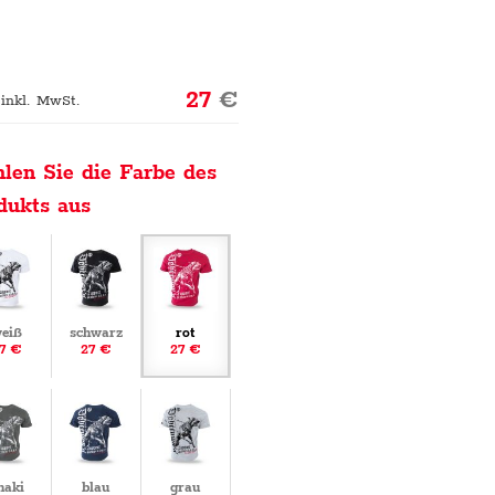
27
€
 inkl. MwSt.
len Sie die Farbe des
dukts aus
eiß
schwarz
rot
7 €
27 €
27 €
haki
blau
grau