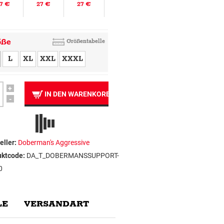
7 €
27 €
27 €
öße
Größentabelle
L
XL
XXL
XXXL
+
IN DEN WARENKORB
-
eller:
Doberman's Aggressive
uktcode:
DA_T_DOBERMANSSUPPORT-
0
E
VERSANDART