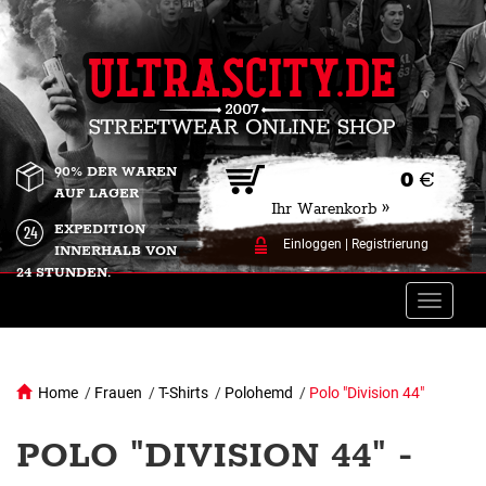
90% DER WAREN
0
€
AUF LAGER
Ihr Warenkorb »
EXPEDITION
Einloggen
|
Registrierung
INNERHALB VON
24 STUNDEN.
Toggle
naviga
Home
/
Frauen
/
T-Shirts
/
Polohemd
/
Polo "Division 44"
POLO "DIVISION 44" -