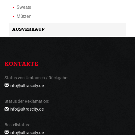
Sweats
Mützen
AUSVERKAUF
KONTAKTE
Status von Umtausch / Rückgabe:
info@ultrascity.de
Status der Reklamation:
info@ultrascity.de
Bestellstatus:
info@ultrascity.de