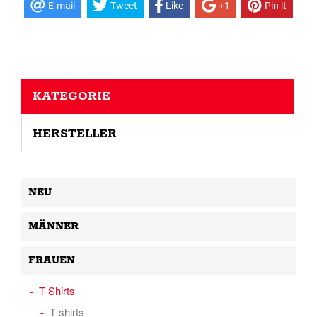
E-mail
Tweet
Like
+1
Pin it
KATEGORIE
HERSTELLER
NEU
MÄNNER
FRAUEN
T-Shirts
T-shirts