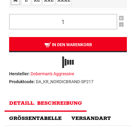
M
L
XL
XXL
XXXL
+
-
IN DEN WARENKORB
Hersteller:
Doberman's Aggressive
Produktcode:
DA_KR_NORDICBRAND-SP217
DETAILL. BESCHREIBUNG
GRÖSSENTABELLE
VERSANDART