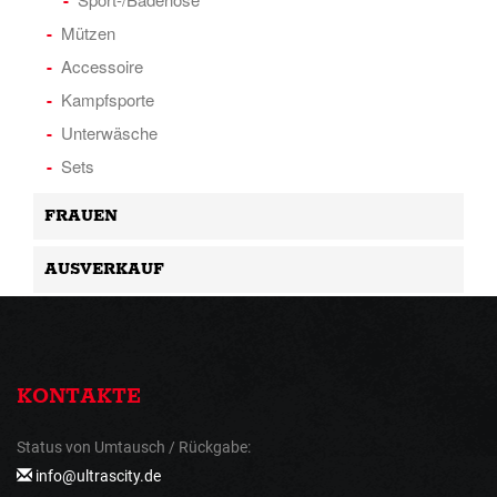
Mützen
Accessoire
Kampfsporte
Unterwäsche
Sets
FRAUEN
AUSVERKAUF
KONTAKTE
Status von Umtausch / Rückgabe:
info@ultrascity.de