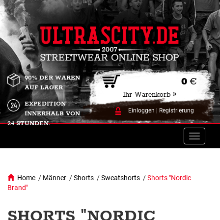
90% DER WAREN
0
€
AUF LAGER
Ihr Warenkorb »
EXPEDITION
Einloggen
|
Registrierung
INNERHALB VON
24 STUNDEN.
Toggle
naviga
Home
/
Männer
/
Shorts
/
Sweatshorts
/
Shorts "Nordic
Brand"
SHORTS "NORDIC