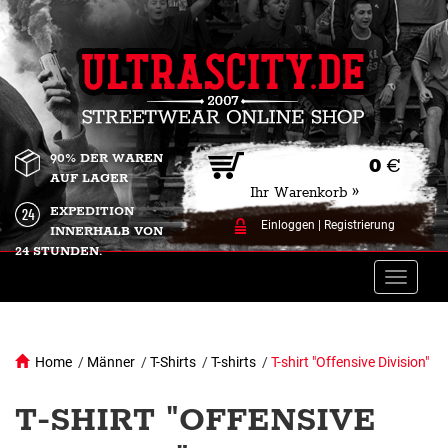
90% DER WAREN
0
€
AUF LAGER
Ihr Warenkorb »
EXPEDITION
Einloggen
|
Registrierung
INNERHALB VON
24 STUNDEN.
Toggle
naviga
Home
/
Männer
/
T-Shirts
/
T-shirts
/
T-shirt "Offensive Division"
T-SHIRT "OFFENSIVE