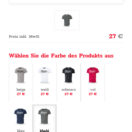
27
€
Preis inkl. MwSt.
Wählen Sie die Farbe des Produkts aus
beige
weiß
schwarz
rot
27 €
27 €
27 €
27 €
blau
khaki