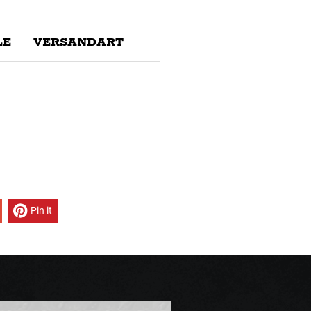
E
VERSANDART
Pin it