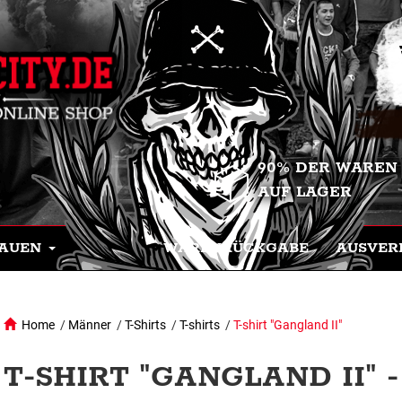
90% DER WAREN
AUF LAGER
AUEN
WARENRÜCKGABE
AUSVER
Home
/
Männer
/
T-Shirts
/
T-shirts
/
T-shirt "Gangland II"
T-SHIRT "GANGLAND II" -