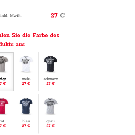
27
€
 inkl. MwSt.
len Sie die Farbe des
dukts aus
eige
weiß
schwarz
7 €
27 €
27 €
rot
blau
grau
7 €
27 €
27 €