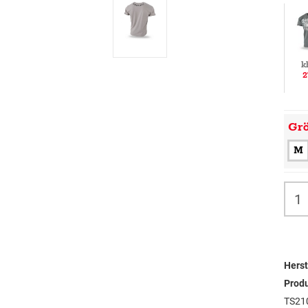
k
2
Gr
M
Herst
Prod
TS21