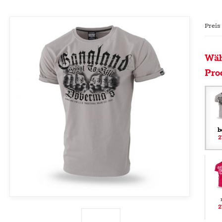
Preis
Wäh
Pro
b
2
2