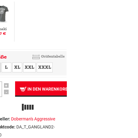
haki
7 €
öße
Größentabelle
L
XL
XXL
XXXL
+
IN DEN WARENKORB
-
eller:
Doberman's Aggressive
uktcode:
DA_T_GANGLAND2-
0