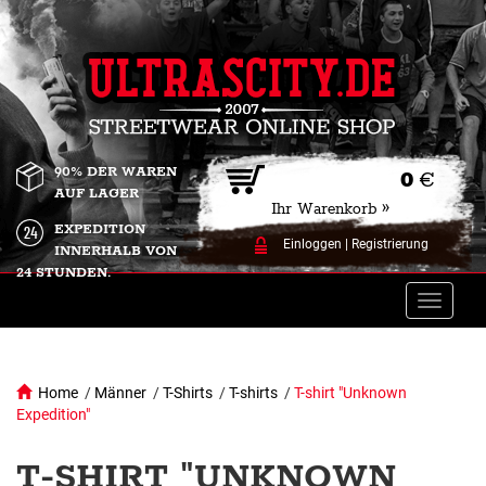
90% DER WAREN
0
€
AUF LAGER
Ihr Warenkorb »
EXPEDITION
Einloggen
|
Registrierung
INNERHALB VON
24 STUNDEN.
Toggle
naviga
Home
/
Männer
/
T-Shirts
/
T-shirts
/
T-shirt "Unknown
Expedition"
T-SHIRT "UNKNOWN