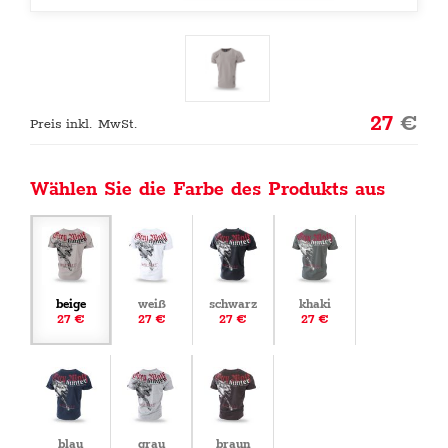
27
€
Preis inkl. MwSt.
Wählen Sie die Farbe des Produkts aus
beige
weiß
schwarz
khaki
27 €
27 €
27 €
27 €
blau
grau
braun