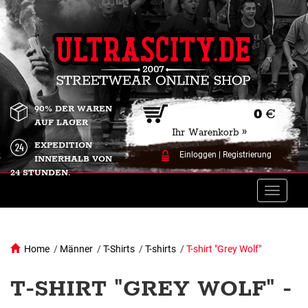
90% DER WAREN
0
€
AUF LAGER
Ihr Warenkorb »
EXPEDITION
Einloggen
|
Registrierung
INNERHALB VON
24 STUNDEN.
Toggle
naviga
Home
/
Männer
/
T-Shirts
/
T-shirts
/
T-shirt "Grey Wolf"
T-SHIRT "GREY WOLF" -