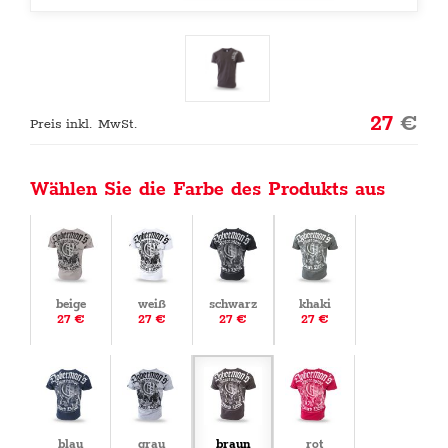
27
€
Preis inkl. MwSt.
Wählen Sie die Farbe des Produkts aus
beige
weiß
schwarz
khaki
27 €
27 €
27 €
27 €
blau
grau
braun
rot