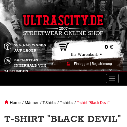
90% DER WAREN
0
€
AUF LAGER
Ihr Warenkorb »
EXPEDITION
Einloggen
|
Registrierung
INNERHALB VON
24 STUNDEN.
Toggle
naviga
Home
/
Männer
/
T-Shirts
/
T-shirts
/
T-shirt "Black Devil"
T-SHIRT "BLACK DEVIL"