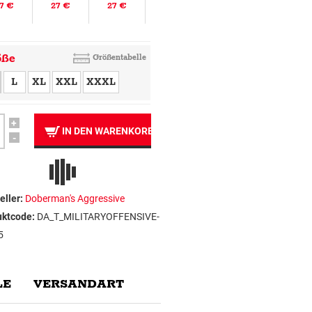
7 €
27 €
27 €
öße
Größentabelle
L
XL
XXL
XXXL
+
IN DEN WARENKORB
-
eller:
Doberman's Aggressive
uktcode:
DA_T_MILITARYOFFENSIVE-
5
E
VERSANDART