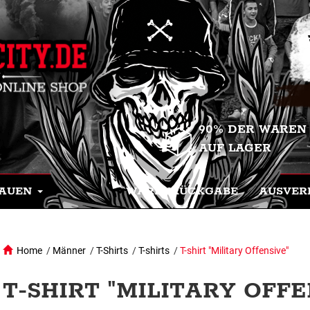
90% DER WAREN
AUF LAGER
AUEN
WARENRÜCKGABE
AUSVER
Home
/
Männer
/
T-Shirts
/
T-shirts
/
T-shirt "Military Offensive"
T-SHIRT "MILITARY OFFE