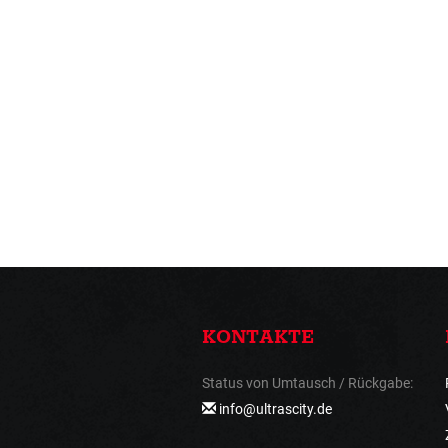
KONTAKTE
Status von Umtausch / Rückgabe:
info@ultrascity.de