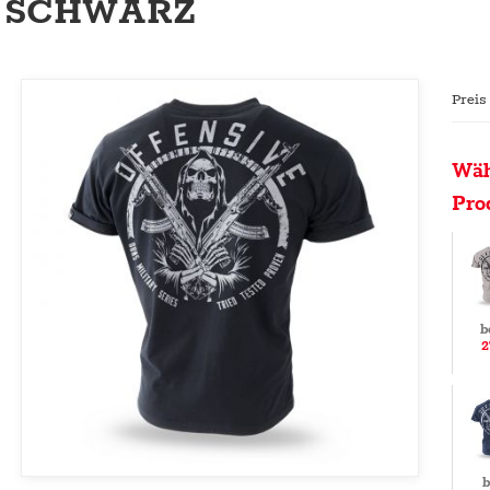
SCHWARZ
Preis
Wäh
Pro
b
2
b