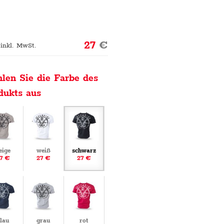
27
€
 inkl. MwSt.
len Sie die Farbe des
dukts aus
eige
weiß
schwarz
7 €
27 €
27 €
lau
grau
rot