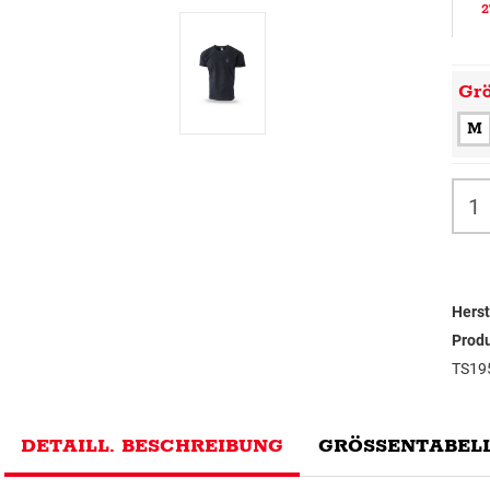
2
Gr
M
Herst
Prod
TS19
DETAILL. BESCHREIBUNG
GRÖSSENTABELL