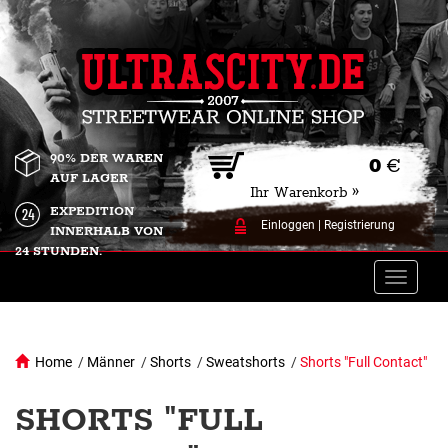
90% DER WAREN
0
€
AUF LAGER
Ihr Warenkorb »
EXPEDITION
Einloggen
|
Registrierung
INNERHALB VON
24 STUNDEN.
Toggle
naviga
Home
/
Männer
/
Shorts
/
Sweatshorts
/
Shorts "Full Contact"
SHORTS "FULL