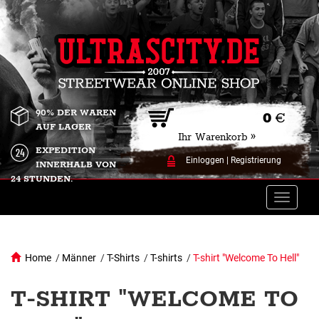
90% DER WAREN
0
€
AUF LAGER
Ihr Warenkorb »
EXPEDITION
Einloggen
|
Registrierung
INNERHALB VON
24 STUNDEN.
Toggle
naviga
Home
/
Männer
/
T-Shirts
/
T-shirts
/
T-shirt "Welcome To Hell"
T-SHIRT "WELCOME TO