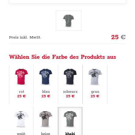
25
€
Preis inkl. MwSt.
Wählen Sie die Farbe des Produkts aus
rot
blau
schwarz
grau
25 €
25 €
25 €
25 €
weiß
beige
khaki