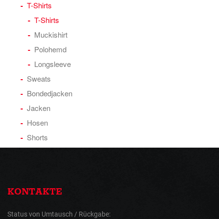
T-Shirts
T-Shirts
Muckishirt
Polohemd
Longsleeve
Sweats
Bondedjacken
Jacken
Hosen
Shorts
KONTAKTE
Status von Umtausch / Rückgabe: