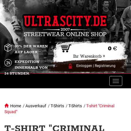
90% DER WAREN
0
€
AUF LAGER
Ihr Warenkorb »
EXPEDITION
Einloggen
|
Registrierung
INNERHALB VON
24 STUNDEN.
Toggle
naviga
Home
/
Ausverkauf
/
T-Shirts
/
T-Shirts
/
T-shirt "Criminal
Squad"
T-SHIRT "CRIMINAL