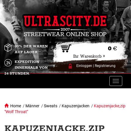
90% DER WAREN
0
€
AUF LAGER
Ihr Warenkorb »
EXPEDITION
Einloggen
|
Registrierung
INNERHALB VON
24 STUNDEN.
Toggle
naviga
Home
/
Männer
/
Sweats
/
Kapuzenjacken
/
Kapuzenjacke,zip
"Wolf Throat"
KAPUZENJACKE,ZIP