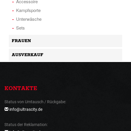
Accessoire
Kampfsporte
Unterwäsche
Sets
FRAUEN
AUSVERKAUF
KONTAKTE
Status von Umtausch / Rückgabe:
info@ultrascity.de
Status der Reklamation: