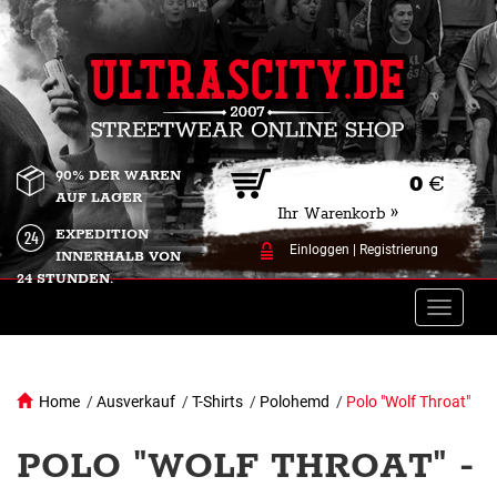
90% DER WAREN
0
€
AUF LAGER
Ihr Warenkorb »
EXPEDITION
Einloggen
|
Registrierung
INNERHALB VON
24 STUNDEN.
Toggle
naviga
Home
/
Ausverkauf
/
T-Shirts
/
Polohemd
/
Polo "Wolf Throat"
POLO "WOLF THROAT" -