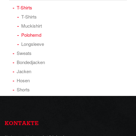
T-Shirts
T-Shirts
Muckishirt
Polohemd
Longsleeve
Sweats
Bondedjacken
Jacken
Hosen
Shorts
KONTAKTE