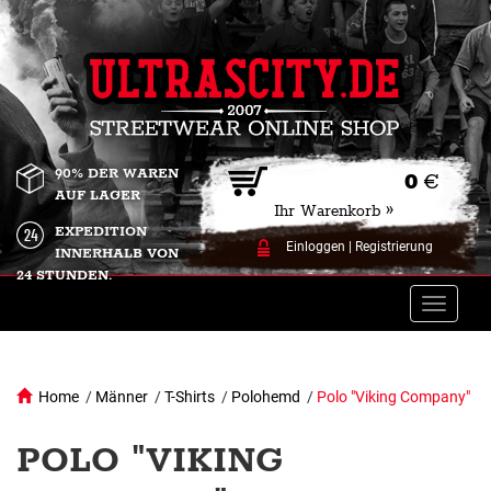
90% DER WAREN
0
€
AUF LAGER
Ihr Warenkorb »
EXPEDITION
Einloggen
|
Registrierung
INNERHALB VON
24 STUNDEN.
Toggle
naviga
Home
/
Männer
/
T-Shirts
/
Polohemd
/
Polo "Viking Company"
POLO "VIKING