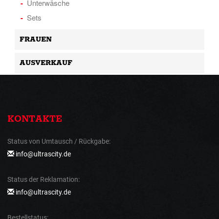
Unterwäsche
Sets
FRAUEN
AUSVERKAUF
KONTAKTE
Status von Umtausch / Rückgabe:
info@ultrascity.de
Status der Reklamation:
info@ultrascity.de
Bestellstatus: