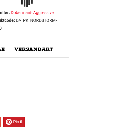
eller:
Doberman's Aggressive
uktcode:
DA_PK_NORDSTORM-
3
E
VERSANDART
Pin it