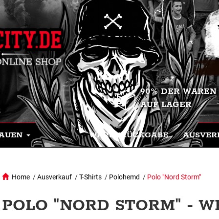
90% DER WAREN
AUF LAGER
AUEN
WARENRÜCKGABE
AUSVER
Home
/
Ausverkauf
/
T-Shirts
/
Polohemd
/
Polo "Nord Storm"
POLO "NORD STORM" - WE