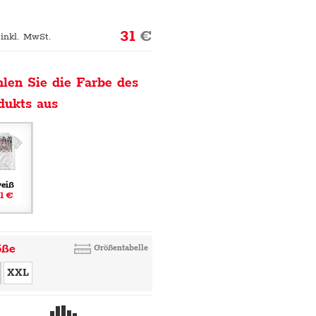
31
€
 inkl. MwSt.
len Sie die Farbe des
dukts aus
eiß
1 €
öße
Größentabelle
XXL