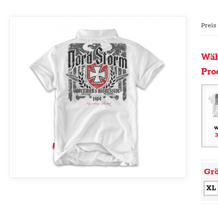
Preis
Wäh
Pro
w
3
Gr
XL