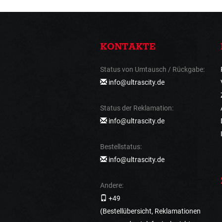
KONTAKTE
Status von Umtausch / Rückgabe:
info@ultrascity.de
Status der Reklamation:
info@ultrascity.de
Bestellstatus:
info@ultrascity.de
Andere:
+49
(Bestellübersicht, Reklamationen