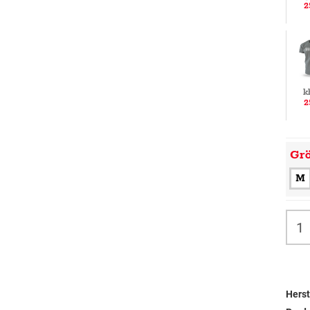
2
k
2
Gr
M
Herst