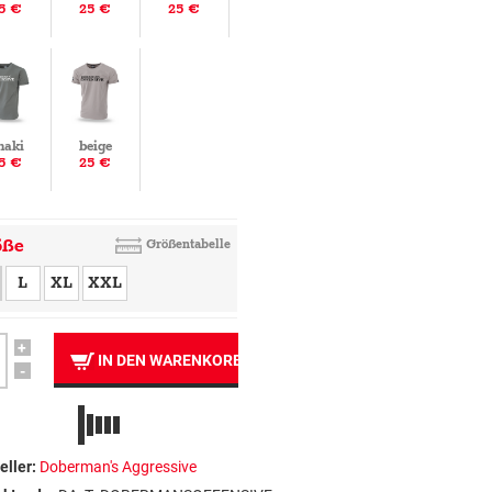
5 €
25 €
25 €
haki
beige
5 €
25 €
öße
Größentabelle
L
XL
XXL
+
IN DEN WARENKORB
-
eller:
Doberman's Aggressive