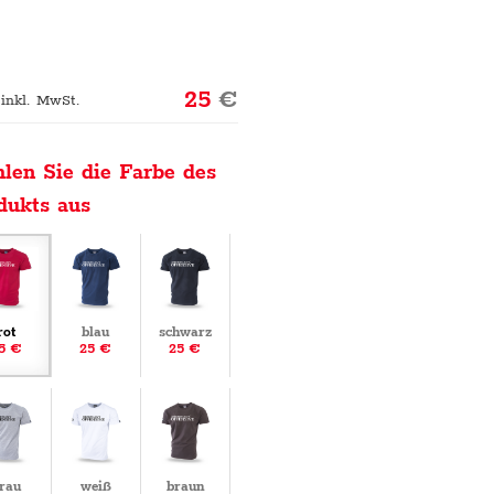
25
€
 inkl. MwSt.
len Sie die Farbe des
dukts aus
rot
blau
schwarz
5 €
25 €
25 €
rau
weiß
braun