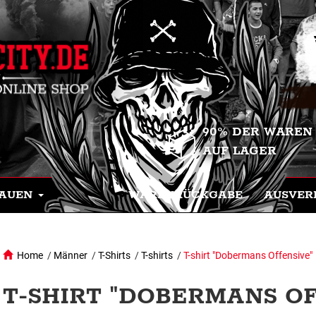
90% DER WAREN
AUF LAGER
AUEN
WARENRÜCKGABE
AUSVER
Home
/
Männer
/
T-Shirts
/
T-shirts
/
T-shirt "Dobermans Offensive"
T-SHIRT "DOBERMANS OF