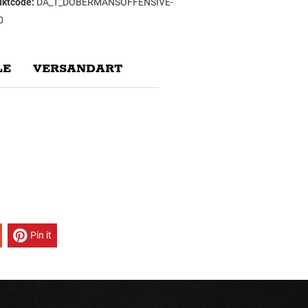
uktcode:
DA_T_DOBERMANSOFFENSIVE-
0
E
VERSANDART
Pin it