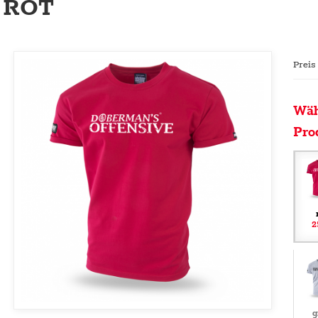
ROT
Preis
Wäh
Pro
2
g