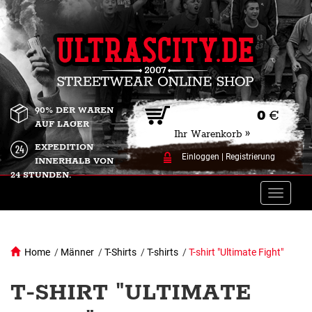
90% DER WAREN
0
€
AUF LAGER
Ihr Warenkorb »
EXPEDITION
Einloggen
|
Registrierung
INNERHALB VON
24 STUNDEN.
Toggle
naviga
Home
/
Männer
/
T-Shirts
/
T-shirts
/
T-shirt "Ultimate Fight"
T-SHIRT "ULTIMATE