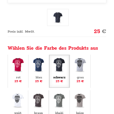
25
€
Preis inkl. MwSt.
Wählen Sie die Farbe des Produkts aus
rot
blau
schwarz
grau
25 €
25 €
25 €
25 €
weiß
braun
khaki
beige