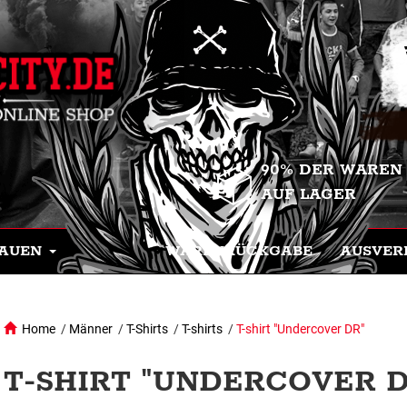
90% DER WAREN
AUF LAGER
AUEN
WARENRÜCKGABE
AUSVER
Home
/
Männer
/
T-Shirts
/
T-shirts
/
T-shirt "Undercover DR"
T-SHIRT "UNDERCOVER D