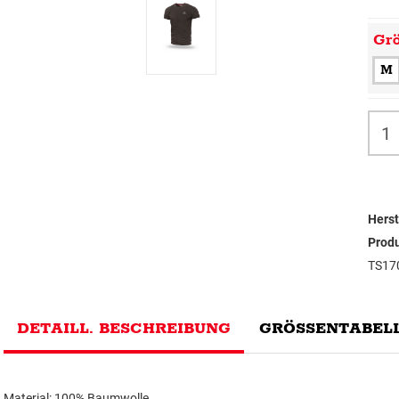
Gr
M
Herst
Prod
TS17
DETAILL. BESCHREIBUNG
GRÖSSENTABELL
Material: 100% Baumwolle