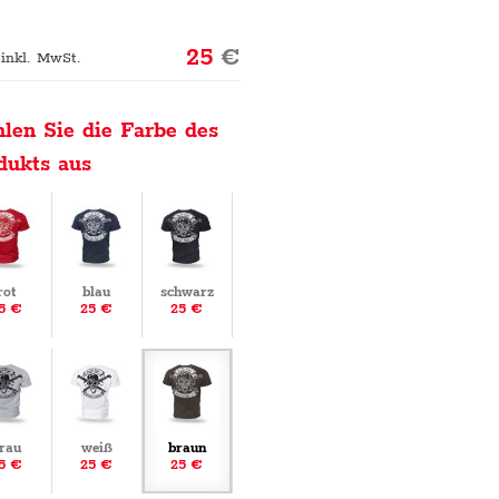
25
€
 inkl. MwSt.
len Sie die Farbe des
dukts aus
rot
blau
schwarz
5 €
25 €
25 €
rau
weiß
braun
5 €
25 €
25 €