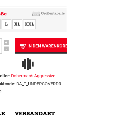
öße
Größentabelle
L
XL
XXL
+
IN DEN WARENKORB
-
eller:
Doberman's Aggressive
uktcode:
DA_T_UNDERCOVERDR-
0
E
VERSANDART