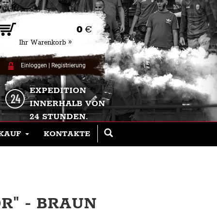
0
€
Ihr Warenkorb »
Einloggen
|
Registrierung
EXPEDITION
INNERHALB VON
24 STUNDEN.
KAUF
KONTAKTE
R" - BRAUN