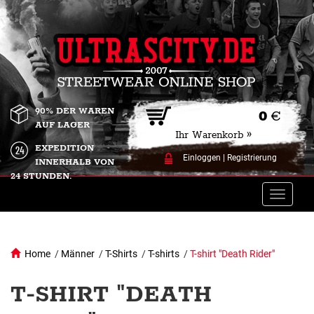
90% DER WAREN
0
€
AUF LAGER
Ihr Warenkorb »
EXPEDITION
Einloggen
|
Registrierung
INNERHALB VON
24 STUNDEN.
Toggle
naviga
Home
/
Männer
/
T-Shirts
/
T-shirts
/
T-shirt "Death Rider"
T-SHIRT "DEATH