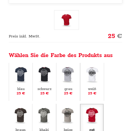
25
€
Preis inkl. MwSt.
Wählen Sie die Farbe des Produkts aus
blau
schwarz
grau
weiß
25 €
25 €
25 €
25 €
braun
khaki
beige
rot