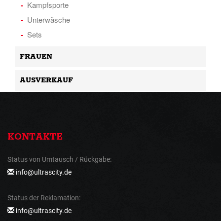
Kampfsporte
Unterwäsche
Sets
FRAUEN
AUSVERKAUF
KONTAKTE
Status von Umtausch / Rückgabe:
info@ultrascity.de
Status der Reklamation:
info@ultrascity.de