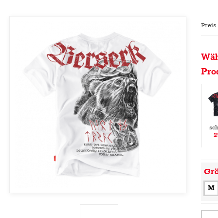
Preis
Wäh
Pro
sc
2
Gr
M