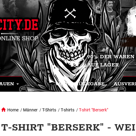
90% DER WAREN
AUF LAGER
AUEN
WARENRÜCKGABE
AUSVER
Home
/
Männer
/
T-Shirts
/
T-shirts
/
T-shirt "Berserk"
T-SHIRT "BERSERK" - WEIS