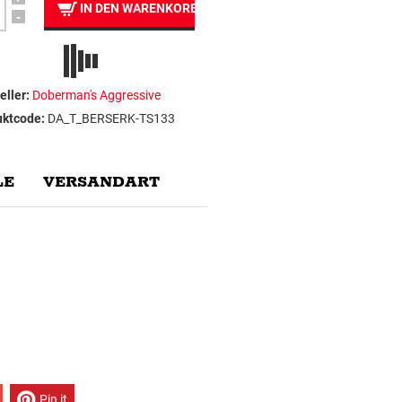
IN DEN WARENKORB
-
eller:
Doberman's Aggressive
uktcode:
DA_T_BERSERK-TS133
E
VERSANDART
Pin it