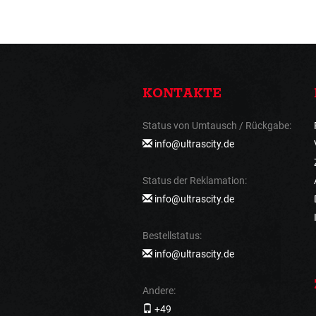
KONTAKTE
Status von Umtausch / Rückgabe:
info@ultrascity.de
Status der Reklamation:
info@ultrascity.de
Bestellstatus:
info@ultrascity.de
Andere:
+49