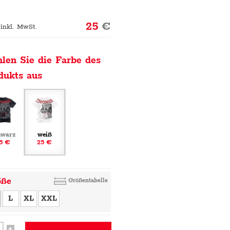
25
€
 inkl. MwSt.
len Sie die Farbe des
dukts aus
hwarz
weiß
5 €
25 €
öße
Größentabelle
L
XL
XXL
+