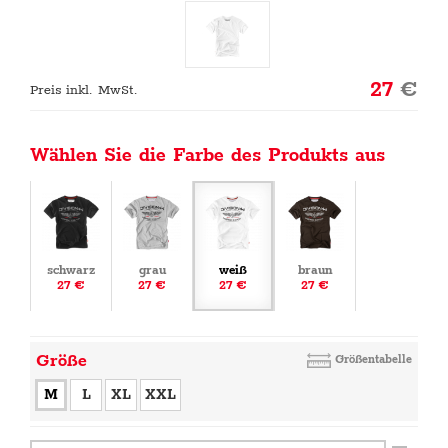
27
€
Preis inkl. MwSt.
Wählen Sie die Farbe des Produkts aus
schwarz
grau
weiß
braun
27 €
27 €
27 €
27 €
Größe
Größentabelle
M
L
XL
XXL