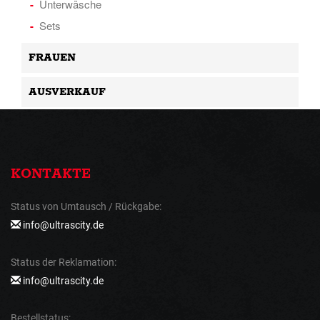
Unterwäsche
Sets
FRAUEN
AUSVERKAUF
KONTAKTE
Status von Umtausch / Rückgabe:
info@ultrascity.de
Status der Reklamation:
info@ultrascity.de
Bestellstatus: