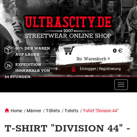
90% DER WAREN
0
€
AUF LAGER
Ihr Warenkorb »
EXPEDITION
Einloggen
|
Registrierung
INNERHALB VON
24 STUNDEN.
Toggle
naviga
Home
/
Männer
/
T-Shirts
/
T-shirts
/
T-shirt "Division 44"
T-SHIRT "DIVISION 44" -