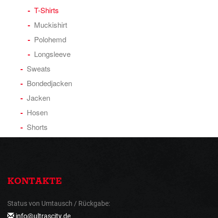
T-Shirts
Muckishirt
Polohemd
Longsleeve
Sweats
Bondedjacken
Jacken
Hosen
Shorts
KONTAKTE
Status von Umtausch / Rückgabe:
info@ultrascity.de