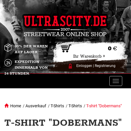
90% DER WAREN
0
€
AUF LAGER
Ihr Warenkorb »
EXPEDITION
Einloggen
|
Registrierung
INNERHALB VON
24 STUNDEN.
Toggle
naviga
Home
/
Ausverkauf
/
T-Shirts
/
T-Shirts
/
T-shirt "Dobermans"
T-SHIRT "DOBERMANS"