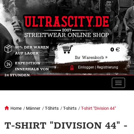
90% DER WAREN
0
€
AUF LAGER
Ihr Warenkorb »
EXPEDITION
Einloggen
|
Registrierung
INNERHALB VON
24 STUNDEN.
Toggle
naviga
Home
/
Männer
/
T-Shirts
/
T-shirts
/
T-shirt "Division 44"
T-SHIRT "DIVISION 44" -