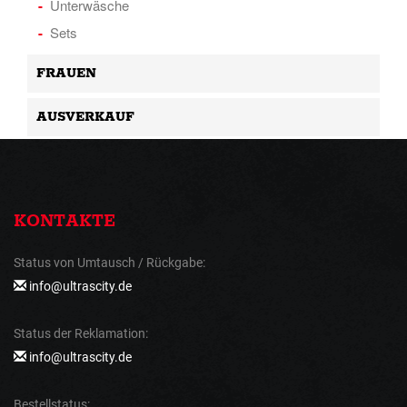
Unterwäsche
Sets
FRAUEN
AUSVERKAUF
KONTAKTE
Status von Umtausch / Rückgabe:
info@ultrascity.de
Status der Reklamation:
info@ultrascity.de
Bestellstatus: