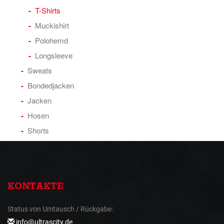
T-Shirts
Muckishirt
Polohemd
Longsleeve
Sweats
Bondedjacken
Jacken
Hosen
Shorts
KONTAKTE
Status von Umtausch / Rückgabe:
info@ultrascity.de