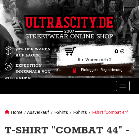
90% DER WAREN
0
€
AUF LAGER
Ihr Warenkorb »
EXPEDITION
Einloggen
|
Registrierung
INNERHALB VON
24 STUNDEN.
Toggle
naviga
Home
/
Ausverkauf
/
T-Shirts
/
T-Shirts
/
T-shirt "Combat 44"
T-SHIRT "COMBAT 44" -