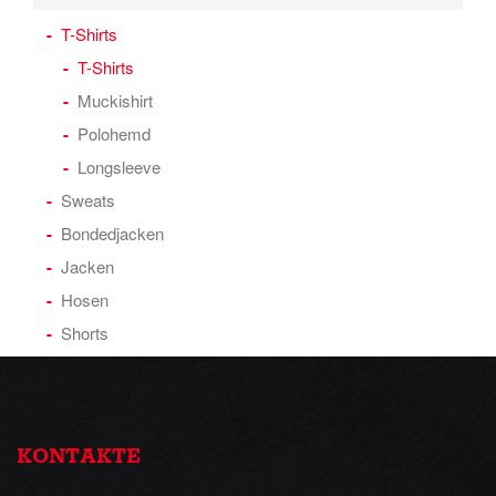
T-Shirts
T-Shirts
Muckishirt
Polohemd
Longsleeve
Sweats
Bondedjacken
Jacken
Hosen
Shorts
KONTAKTE