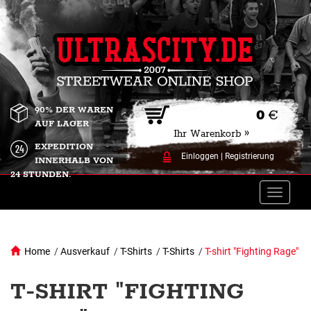
90% DER WAREN
0
€
AUF LAGER
Ihr Warenkorb »
EXPEDITION
Einloggen
|
Registrierung
INNERHALB VON
24 STUNDEN.
Toggle
naviga
Home
/
Ausverkauf
/
T-Shirts
/
T-Shirts
/
T-shirt "Fighting Rage"
T-SHIRT "FIGHTING